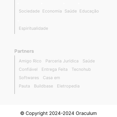
Sociedade
Economia
Saúde
Educação
Espiritualidade
Partners
Amigo Rico
Parceria Jurídica
Saúde
Confiável
Entrega Feita
Tecnohub
Softwares
Casa em
Pauta
Buildbase
Eletropedia
© Copyright 2024-2024 Oraculum