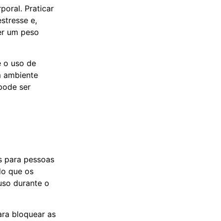
poral. Praticar
estresse e,
er um peso
e o uso de
m ambiente
pode ser
s para pessoas
do que os
uso durante o
ara bloquear as