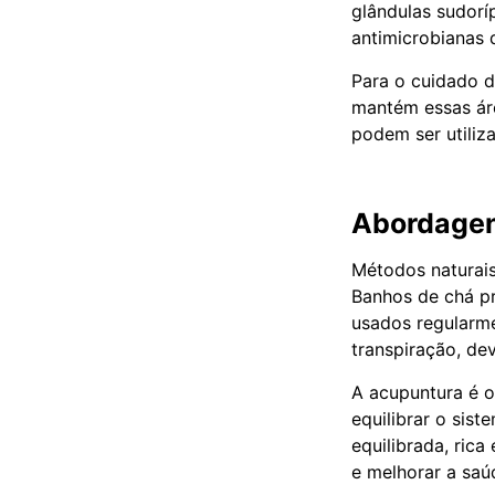
glândulas sudorí
antimicrobianas 
Para o cuidado d
mantém essas áre
podem ser utiliz
Abordagens
Métodos naturais
Banhos de chá pr
usados regularme
transpiração, de
A acupuntura é o
equilibrar o sis
equilibrada, rica
e melhorar a saú