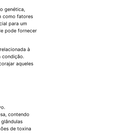
o genética,
m como fatores
cial para um
de pode fornecer
relacionada à
 condição.
corajar aqueles
vo.
esa, contendo
 glândulas
ções de toxina