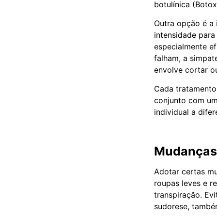
botulínica (Boto
Outra opção é a 
intensidade para
especialmente ef
falham, a simpat
envolve cortar o
Cada tratamento 
conjunto com um 
individual a dife
Mudanças 
Adotar certas mu
roupas leves e re
transpiração. Ev
sudorese, també