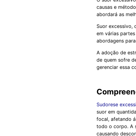
causas e métodos
abordará as melh
Suor excessivo, 
em várias partes
abordagens para 
A adoção de estr
de quem sofre d
gerenciar essa co
Compreend
Sudorese excess
suor em quantida
focal, afetando 
todo o corpo. A 
causando desconf