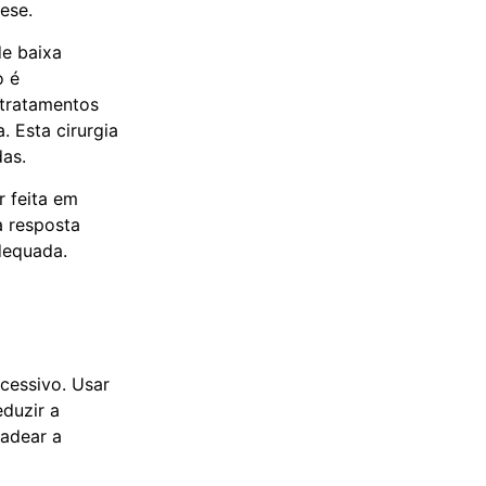
ese.
de baixa
o é
 tratamentos
 Esta cirurgia
das.
r feita em
a resposta
adequada.
cessivo. Usar
eduzir a
cadear a