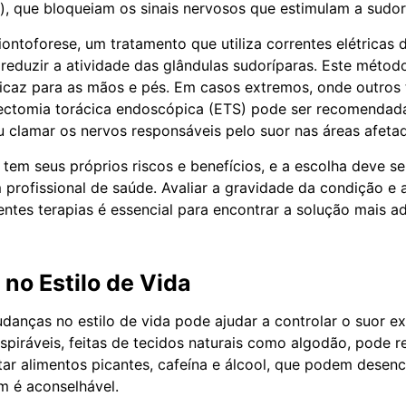
x), que bloqueiam os sinais nervosos que estimulam a sudor
iontoforese, um tratamento que utiliza correntes elétricas 
 reduzir a atividade das glândulas sudoríparas. Este métod
icaz para as mãos e pés. Em casos extremos, onde outros
ectomia torácica endoscópica (ETS) pode ser recomendada.
u clamar os nervos responsáveis pelo suor nas áreas afeta
tem seus próprios riscos e benefícios, e a escolha deve se
profissional de saúde. Avaliar a gravidade da condição e 
rentes terapias é essencial para encontrar a solução mais 
no Estilo de Vida
danças no estilo de vida pode ajudar a controlar o suor ex
spiráveis, feitas de tecidos naturais como algodão, pode r
itar alimentos picantes, cafeína e álcool, que podem desen
m é aconselhável.