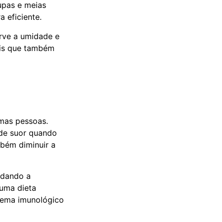
upas e meias
 eficiente.
orve a umidade e
ais que também
umas pessoas.
 de suor quando
bém diminuir a
udando a
 uma dieta
istema imunológico