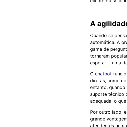
cliente ou se ai
A agilida
Quando se pensa
automática. A p
gama de pergunta
tornaram popular
espera — uma da
O
chatbot
funcio
diretas, como co
entanto, quando
suporte técnico 
adequada, o que
Por outro lado, 
grande vantagem 
atendentes human