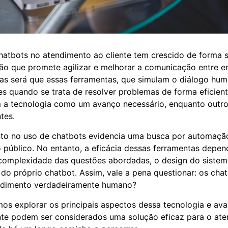
chatbots no atendimento ao cliente tem crescido de forma si
ão que promete agilizar e melhorar a comunicação entre e
s será que essas ferramentas, que simulam o diálogo hum
es quando se trata de resolver problemas de forma eficiente
 a tecnologia como um avanço necessário, enquanto outr
tes.
to no uso de chatbots evidencia uma busca por automação 
 público. No entanto, a eficácia dessas ferramentas depen
 complexidade das questões abordadas, o design do sistem
o próprio chatbot. Assim, vale a pena questionar: os ch
ndimento verdadeiramente humano?
mos explorar os principais aspectos dessa tecnologia e aval
nte podem ser considerados uma solução eficaz para o at