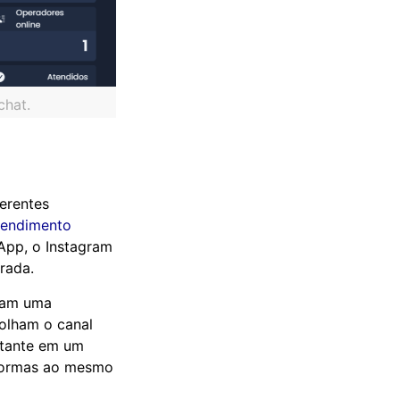
chat.
erentes
tendimento
sApp, o Instagram
rada.
cam uma
colham o canal
ortante em um
aformas ao mesmo