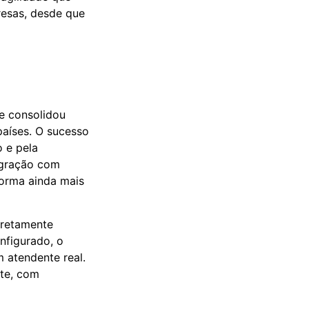
resas, desde que
e consolidou
países. O sucesso
o e pela
tegração com
forma ainda mais
iretamente
nfigurado, o
 atendente real.
nte, com