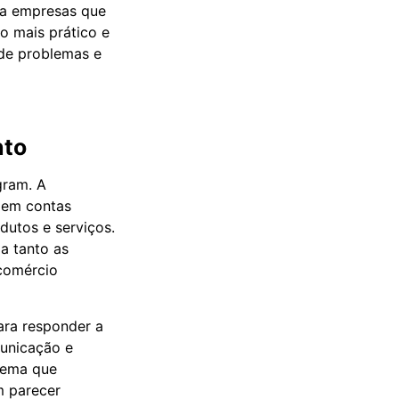
ra empresas que
o mais prático e
 de problemas e
nto
gram. A
s em contas
dutos e serviços.
a tanto as
comércio
ara responder a
municação e
stema que
m parecer