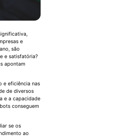
gnificativa,
mpresas e
ano, são
 e satisfatória?
os apontam
e eficiência nas
de de diversos
a e a capacidade
atbots conseguem
iar se os
endimento ao