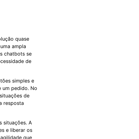
olução quase
a uma ampla
s chatbots se
ecessidade de
stões simples e
de um pedido. No
situações de
a resposta
s situações. A
s e liberar os
agilidade que