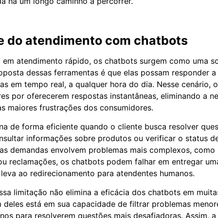
nda há um longo caminho a percorrer.
de do atendimento com chatbots
 em atendimento rápido, os chatbots surgem como uma s
roposta dessas ferramentas é que elas possam responder 
s em tempo real, a qualquer hora do dia. Nesse cenário, o
es por oferecerem respostas instantâneas, eliminando a n
s maiores frustrações dos consumidores.
na de forma eficiente quando o cliente busca resolver que
nsultar informações sobre produtos ou verificar o status 
 as demandas envolvem problemas mais complexos, como 
ou reclamações, os chatbots podem falhar em entregar um
 leva ao redirecionamento para atendentes humanos.
essa limitação não elimina a eficácia dos chatbots em muita
deles está em sua capacidade de filtrar problemas menore
os para resolverem questões mais desafiadoras. Assim, a 