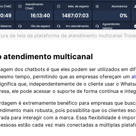
ura de tela da plataforma de atendimento multicanal Troia
o atendimento multicanal
gem dos chatbots é que eles podem ser utilizados em dif
mesmo tempo, permitindo que as empresas ofereçam um
a
 significa que, independentemente de o cliente usar o What
resa, ele pode acessar o suporte de forma contínua e integ
ordagem é extremamente benéfico para empresas que bus
endimento mais robusta, pois possibilita que os clientes es
rada para interagir com a marca. Essa flexibilidade é imp
essoas estão cada vez mais conectadas a múltiplas plat