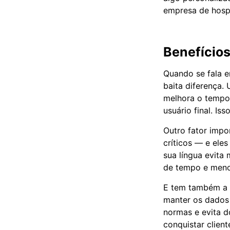
empresa de hosp
Benefício
Quando se fala e
baita diferença.
melhora o tempo 
usuário final. I
Outro fator imp
críticos — e ele
sua língua evita
de tempo e meno
E tem também a q
manter os dados 
normas e evita d
conquistar clien