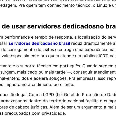
edagem. Pra quem tem conhecimento técnico, o Linux é um
s de usar
servidores dedicadosno bra
m performance e tempo de resposta, a localização do ser
 Usar
servidores dedicadosno brasil
reduz drasticamente a 
de carregamento dos sites e entrega uma experiência mais
sso vale especialmente pra quem atende um público 100% nac
ortante é o suporte técnico em português. Quando surgem
s surgem, mais cedo ou mais tarde —, conseguir atendiment
 mal-entendidos e acelera soluções. Pra empresas, isso re
s impacto no atendimento ao cliente.
uestão legal. Com a LGPD (Lei Geral de Proteção de Dado
armazenados dentro do território nacional facilita o cump
ores de cabeça jurídicas. Além de ser um argumento a mai
tes preocupados com privacidade.