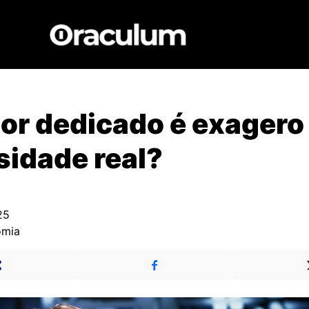
or dedicado é exagero
idade real?
25
omia