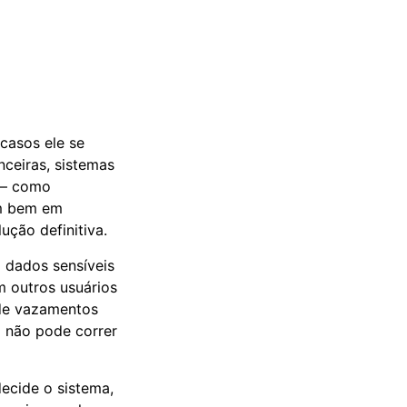
casos ele se
nceiras, sistemas
 — como
am bem em
ção definitiva.
 dados sensíveis
m outros usuários
 de vazamentos
m não pode correr
ecide o sistema,