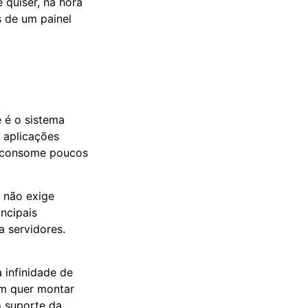
 quiser, na hora
s de um painel
e é o sistema
 aplicações
e consome poucos
x não exige
incipais
 servidores.
 infinidade de
uem quer montar
o suporte da