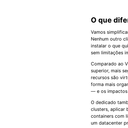
O que dif
Vamos simplific
Nenhum outro cli
instalar o que qu
sem limitações i
Comparado ao VP
superior, mais s
recursos são vir
forma mais orga
— e os impactos 
O dedicado tamb
clusters, aplicar
containers com l
um datacenter pr