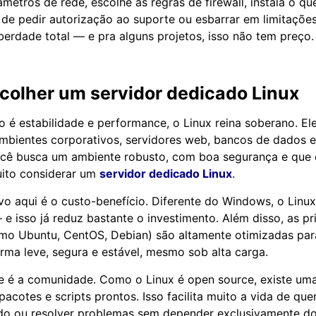
metros de rede, escolhe as regras de firewall, instala o que
 de pedir autorização ao suporte ou esbarrar em limitaçõe
iberdade total — e pra alguns projetos, isso não tem preço.
scolher um
servidor dedicado Linux
 é estabilidade e performance, o Linux reina soberano. El
bientes corporativos, servidores web, bancos de dados e
você busca um ambiente robusto, com boa segurança e qu
uito considerar um
servidor dedicado Linux
.
ivo aqui é o custo-benefício. Diferente do Windows, o Linu
e isso já reduz bastante o investimento. Além disso, as pr
omo Ubuntu, CentOS, Debian) são altamente otimizadas para
rma leve, segura e estável, mesmo sob alta carga.
e é a comunidade. Como o Linux é open source, existe uma
, pacotes e scripts prontos. Isso facilita muito a vida de q
ado ou resolver problemas sem depender exclusivamente d