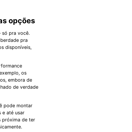
as opções
 só pra você.
iberdade pra
os disponíveis,
rformance
 exemplo, os
ios, embora de
lhado de verdade
cê pode montar
 e até usar
s próxima de ter
sicamente.