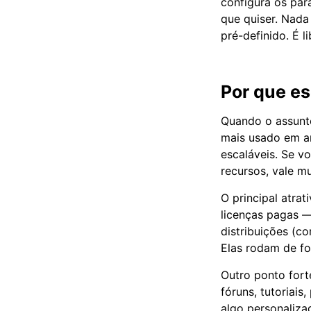
configura os parâ
que quiser. Nada
pré-definido. É l
Por que e
Quando o assunto
mais usado em am
escaláveis. Se 
recursos, vale m
O principal atrat
licenças pagas — 
distribuições (c
Elas rodam de fo
Outro ponto fort
fóruns, tutoriais
algo personaliz