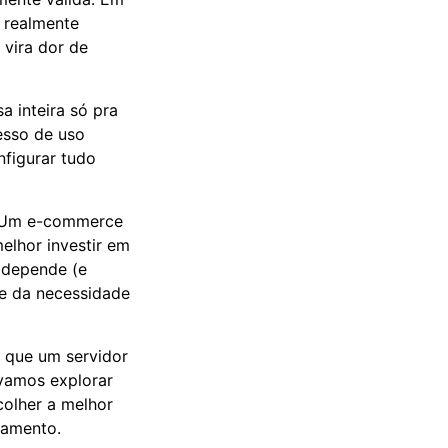
 realmente
 vira dor de
 inteira só pra
esso de uso
nfigurar tudo
o? Um e-commerce
elhor investir em
: depende (e
 e da necessidade
m que um servidor
 vamos explorar
colher a melhor
çamento.