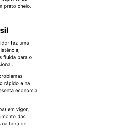
 prato cheio.
sil
vidor faz uma
latência,
 fluida para o
ional.
 problemas
o rápido e na
presenta economia
s) em vigor,
rimento das
s na hora de