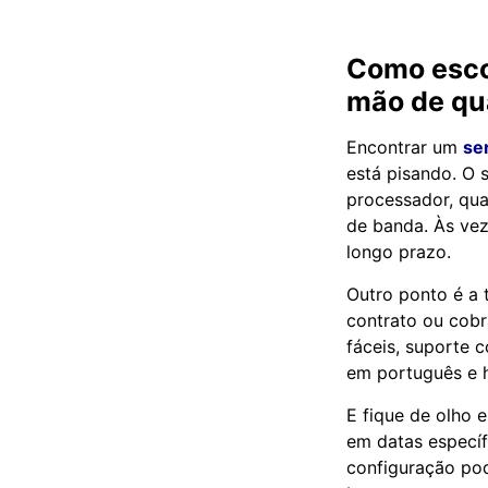
Como esc
mão de qu
Encontrar um
se
está pisando. O 
processador, qua
de banda. Às ve
longo prazo.
Outro ponto é a
contrato ou cob
fáceis, suporte c
em português e 
E fique de olho
em datas especí
configuração pod