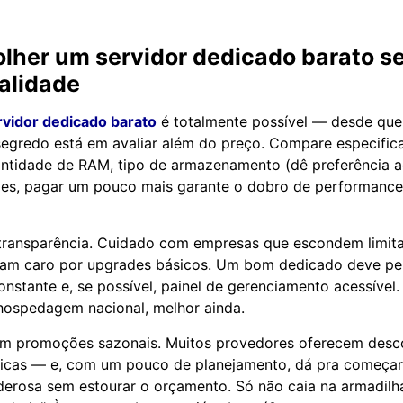
olher um
servidor dedicado barato
se
alidade
rvidor dedicado barato
é totalmente possível — desde que
segredo está em avaliar além do preço. Compare especific
ntidade de RAM, tipo de armazenamento (dê preferência a
zes, pagar um pouco mais garante o dobro de performance
 transparência. Cuidado com empresas que escondem limit
ram caro por upgrades básicos. Um bom dedicado deve per
onstante e, se possível, painel de gerenciamento acessível.
hospedagem nacional, melhor ainda.
 em promoções sazonais. Muitos provedores oferecem desc
ficas — e, com um pouco de planejamento, dá pra começa
erosa sem estourar o orçamento. Só não caia na armadilh