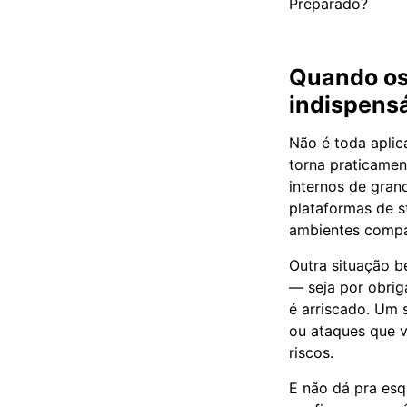
Preparado?
Quando o
indispens
Não é toda aplic
torna praticament
internos de gra
plataformas de 
ambientes compa
Outra situação 
— seja por obrig
é arriscado. Um 
ou ataques que v
riscos.
E não dá pra esq