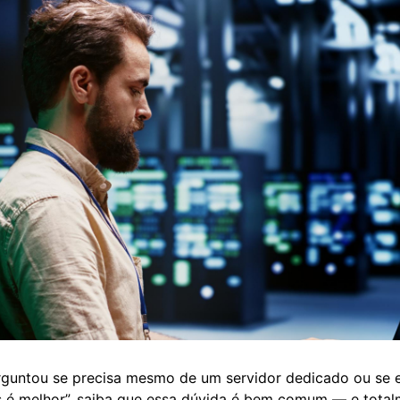
rguntou se precisa mesmo de um servidor dedicado ou se 
 é melhor”, saiba que essa dúvida é bem comum — e total