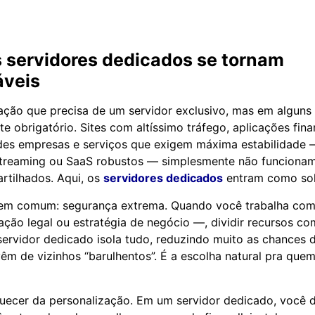
s
servidores dedicados
se tornam
áveis
ação que precisa de um servidor exclusivo, mas em alguns 
e obrigatório. Sites com altíssimo tráfego, aplicações fina
ndes empresas e serviços que exigem máxima estabilidade
streaming ou SaaS robustos — simplesmente não funcion
rtilhados. Aqui, os
servidores dedicados
entram como solu
bem comum: segurança extrema. Quando você trabalha com
ação legal ou estratégia de negócio —, dividir recursos co
servidor dedicado isola tudo, reduzindo muito as chances
êm de vizinhos “barulhentos”. É a escolha natural pra que
uecer da personalização. Em um servidor dedicado, você d