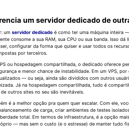
erencia um
servidor dedicado
de outr
ar: um
servidor dedicado
é como ter uma máquina inteira —
ente consome a sua RAM, sua CPU ou sua banda. Isso dá l
iser, configurar da forma que quiser e usar todos os recurs
mpostas por terceiros.
S ou hospedagem compartilhada, o dedicado oferece pe
egurança e menor chance de instabilidade. Em um VPS, por
tualizados — ou seja, ainda são divididos com outros usuár
nizada. Já na hospedagem compartilhada, tudo é comparti
de outros sites no seu são inevitáveis.
ém é a melhor opção pra quem quer escalar. Com ele, vo
 balanceamento de carga, criar ambientes de testes isolados
iberdade total. Em termos de infraestrutura, é a opção mai
óprio — mas sem o custo (e o estresse) de manter tudo fi