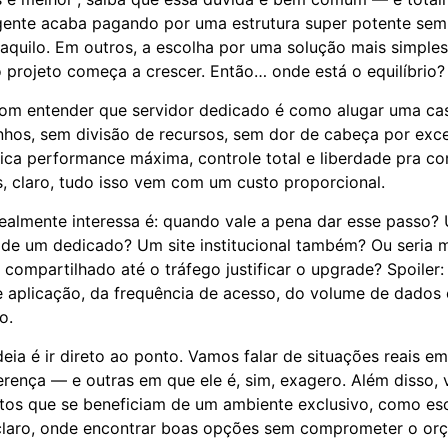
gente acaba pagando por uma estrutura super potente sem
 aquilo. Em outros, a escolha por uma solução mais simples
projeto começa a crescer. Então… onde está o equilíbrio?
om entender que servidor dedicado é como alugar uma casa
hos, sem divisão de recursos, sem dor de cabeça por exc
ifica performance máxima, controle total e liberdade pra co
, claro, tudo isso vem com um custo proporcional.
realmente interessa é: quando vale a pena dar esse pass
de um dedicado? Um site institucional também? Ou seria m
compartilhado até o tráfego justificar o upgrade? Spoiler
e aplicação, da frequência de acesso, do volume de dados
o.
deia é ir direto ao ponto. Vamos falar de situações reais e
erença — e outras em que ele é, sim, exagero. Além disso,
etos que se beneficiam de um ambiente exclusivo, como es
 claro, onde encontrar boas opções sem comprometer o or