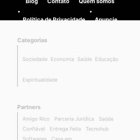
Blog
Contato
Quem somos
Política de Privacidade
Anuncie
Categorias
Sociedade
Economia
Saúde
Educação
Espiritualidade
Partners
Amigo Rico
Parceria Jurídica
Saúde
Confiável
Entrega Feita
Tecnohub
Softwares
Casa em