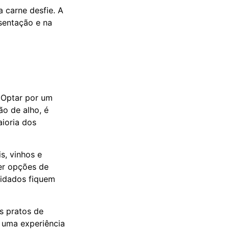
a carne desfie. A
esentação e na
 Optar por um
ão de alho, é
ioria dos
, vinhos e
er opções de
vidados fiquem
s pratos de
a uma experiência