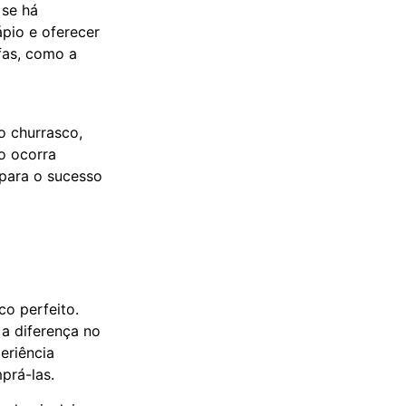
 se há
ápio e oferecer
efas, como a
o churrasco,
o ocorra
 para o sucesso
o perfeito.
 a diferença no
eriência
prá-las.