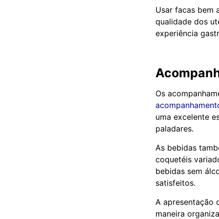
Usar facas bem af
qualidade dos ut
experiência gast
Acompanh
Os acompanhamen
acompanhamento 
uma excelente es
paladares.
As bebidas tamb
coquetéis variad
bebidas sem álco
satisfeitos.
A apresentação 
maneira organiza