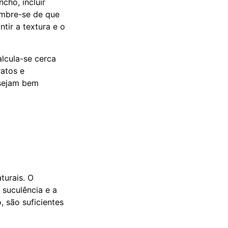
cho, incluir
embre-se de que
tir a textura e o
lcula-se cerca
atos e
 sejam bem
turais. O
 suculência e a
 são suficientes