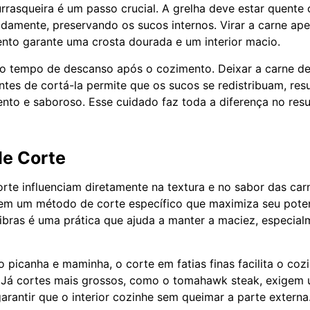
rrasqueira é um passo crucial. A grelha deve estar quente o
pidamente, preservando os sucos internos. Virar a carne a
nto garante uma crosta dourada e um interior macio.
 o tempo de descanso após o cozimento. Deixar a carne d
ntes de cortá-la permite que os sucos se redistribuam, re
ento e saboroso. Esse cuidado faz toda a diferença no resul
de Corte
orte influenciam diretamente na textura e no sabor das car
em um método de corte específico que maximiza seu potenc
fibras é uma prática que ajuda a manter a maciez, especia
 picanha e maminha, o corte em fatias finas facilita o co
. Já cortes mais grossos, como o tomahawk steak, exigem
arantir que o interior cozinhe sem queimar a parte externa