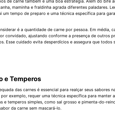
tipos de carne também é uma boa estratégia. Além do bife an
nha, maminha e fraldinha agrada diferentes paladares. L
i um tempo de preparo e uma técnica específica para garan
nsiderar é a quantidade de carne por pessoa. Em média, ca
or convidado, ajustando conforme a presença de outros pr
. Esse cuidado evita desperdícios e assegura que todos
o e Temperos
quada das carnes é essencial para realçar seus sabores na
, por exemplo, requer uma técnica específica para manter a
s e temperos simples, como sal grosso e pimenta-do-reino,
sabor da carne sem mascará-lo.