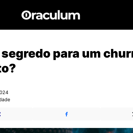
 segredo para um chur
to?
2024
edade