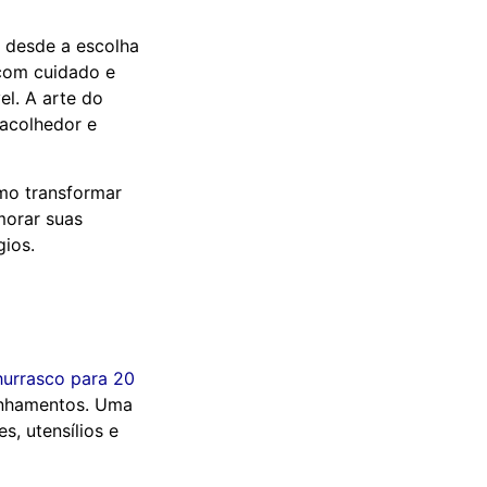
 desde a escolha
 com cuidado e
l. A arte do
 acolhedor e
mo transformar
morar suas
ios.
hurrasco para 20
anhamentos. Uma
s, utensílios e