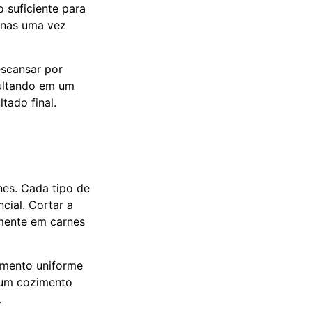
 suficiente para
penas uma vez
escansar por
sultando em um
tado final.
nes. Cada tipo de
ial. Cortar a
lmente em carnes
zimento uniforme
 um cozimento
.