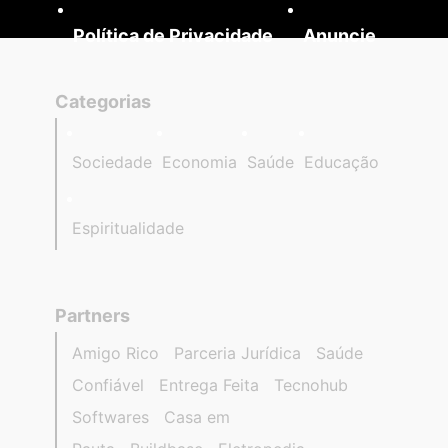
Política de Privacidade
Anuncie
Categorias
Sociedade
Economia
Saúde
Educação
Espiritualidade
Partners
Amigo Rico
Parceria Jurídica
Saúde
Confiável
Entrega Feita
Tecnohub
Softwares
Casa em