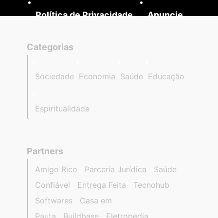
Política de Privacidade
Anuncie
Categorias
Sociedade
Economia
Saúde
Educação
Espiritualidade
Partners
Amigo Rico
Parceria Jurídica
Saúde
Confiável
Entrega Feita
Tecnohub
Softwares
Casa em
Pauta
Buildbase
Eletropedia