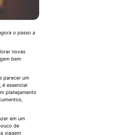
agora o passo a
lorar novas
iagem bem
e parecer um
 é essencial
om planejamento
ocumentos,
lazer em um
pouco de
ma viagem