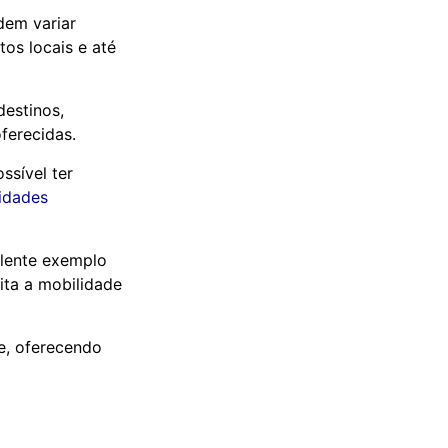
dem variar
os locais e até
destinos,
ferecidas.
ssível ter
idades
elente exemplo
ita a mobilidade
e, oferecendo