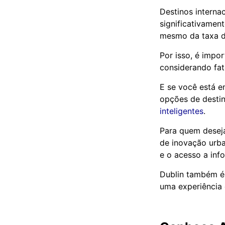
Destinos interna
significativamen
mesmo da taxa d
Por isso, é impo
considerando fat
E se você está e
opções de desti
inteligentes
.
Para quem deseja
de inovação urba
e o acesso a inf
Dublin também é 
uma experiência c