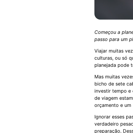
Começou a planej
passo para um p
Viajar muitas ve
culturas, ou só 
planejada pode t
Mas muitas veze
bicho de sete ca
investir tempo 
de viagem estam
orçamento e um r
Ignorar esses p
verdadeiro pesa
preparação, Dess