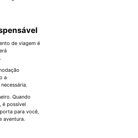
ispensável
mento de viagem é
erá
.
omodação
o a
 necessária.
eiro. Quando
 é possível
porta para você,
e aventura.