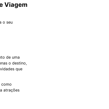
de Viagem
a o seu
ento de uma
enas o destino,
ividades que
s, como
ra atrações