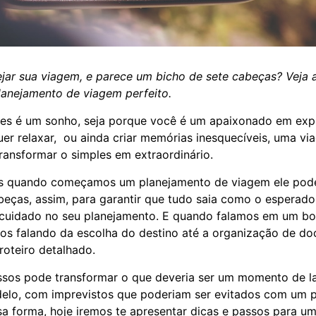
ar sua viagem, e parece um bicho de sete cabeças? Veja 
lanejamento de viagem perfeito.
zes é um sonho, seja porque você é um apaixonado em exp
quer relaxar, ou ainda criar memórias inesquecíveis, uma v
ransformar o simples em extraordinário.
s quando começamos um planejamento de viagem ele pod
beças, assim, para garantir que tudo saia como o esperado,
e cuidado no seu planejamento. E quando falamos em um b
os falando da escolha do destino até a organização de d
oteiro detalhado.
assos pode transformar o que deveria ser um momento de 
delo, com imprevistos que poderiam ser evitados com um 
a forma, hoje iremos te apresentar dicas e passos para u