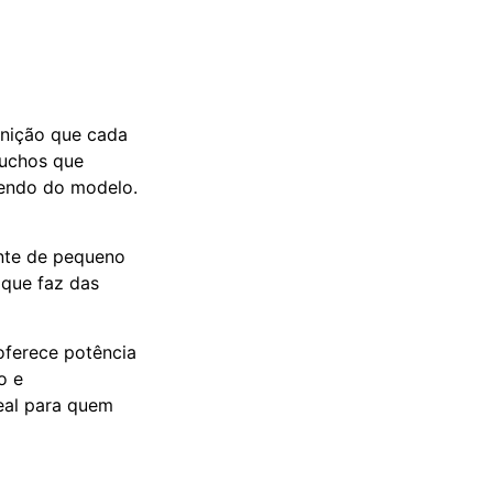
unição que cada
tuchos que
dendo do modelo.
ente de pequeno
 que faz das
oferece potência
o e
eal para quem