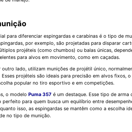
munição
ial para diferenciar espingardas e carabinas é o tipo de m
espingardas, por exemplo, são projetadas para disparar car
ltiplos projéteis (como chumbos) ou balas únicas, depen
xcelentes para alvos em movimento, como em caçadas.
r outro lado, utilizam munições de projétil único, normalm
 Esses projéteis são ideais para precisão em alvos fixos, o
colha popular no tiro esportivo e em competições.
as, o modelo
Puma 357
é um destaque. Esse tipo de arma 
o perfeito para quem busca um equilíbrio entre desempenh
nquanto isso, as espingardas se mantêm como a escolha id
ade no tipo de munição.