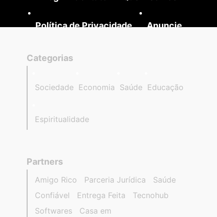
Política de Privacidade
Anuncie
Categorias
Sociedade
Economia
Saúde
Educação
Espiritualidade
Partners
Amigo Rico
Parceria Jurídica
Saúde
Confiável
Entrega Feita
Tecnohub
Softwares
Casa em