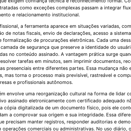
ue exigem confiança técnica e reconhecimento formal. Co
 tratadas como exceções complexas passam a integrar flu
ento e relacionamento institucional.
fissional, a ferramenta aparece em situações variadas, com
ão de notas fiscais, envio de declarações, acesso a sistem
e formalização de procurações eletrônicas. Cada uma des
camada de segurança que preserve a identidade do usuár
vidas no conteúdo assinado. A vantagem prática surge qu
resolver tarefas em minutos, sem imprimir documentos, re
s presenciais entre diferentes partes. Essa mudança não e
s, mas torna o processo mais previsível, rastreável e comp
esas e profissionais autônomos.
ém envolve uma reorganização cultural na forma de lidar
uivo assinado eletronicamente com certificado adequado nã
cópia digitalizada de um documento físico, pois ele con
dam a comprovar sua origem e sua integridade. Essa difer
e precisam manter registros, responder auditorias e demo
operações comerciais ou administrativas. No uso diário, 