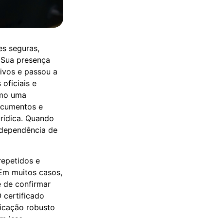
ões seguras,
. Sua presença
tivos e passou a
oficiais e
omo uma
documentos e
urídica. Quando
i dependência de
repetidos e
 Em muitos casos,
 de confirmar
O certificado
ticação robusto