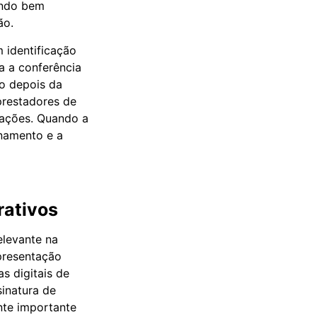
ando bem
ão.
 identificação
ta a conferência
o depois da
 prestadores de
gações. Quando a
namento e a
rativos
elevante na
epresentação
s digitais de
sinatura de
nte importante