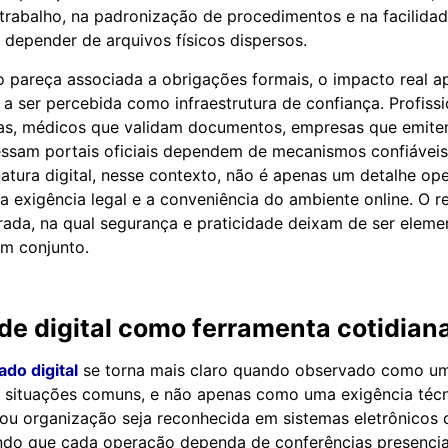
trabalho, na padronização de procedimentos e na facilidad
epender de arquivos físicos dispersos.
 pareça associada a obrigações formais, o impacto real a
 a ser percebida como infraestrutura de confiança. Profiss
as, médicos que validam documentos, empresas que emite
ssam portais oficiais dependem de mecanismos confiáveis 
natura digital, nesse contexto, não é apenas um detalhe op
a exigência legal e a conveniência do ambiente online. O r
grada, na qual segurança e praticidade deixam de ser elem
m conjunto.
de digital como ferramenta cotidian
ado digital
se torna mais claro quando observado como um
 a situações comuns, e não apenas como uma exigência técn
ou organização seja reconhecida em sistemas eletrônicos
ndo que cada operação dependa de conferências presencia