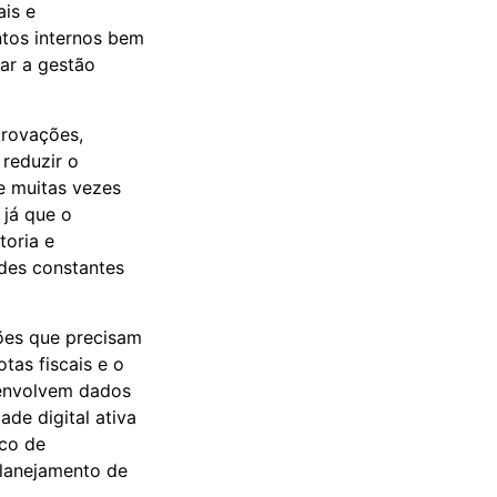
is e
tos internos bem
rar a gestão
rovações,
 reduzir o
ue muitas vezes
 já que o
toria e
ades constantes
ções que precisam
tas fiscais e o
 envolvem dados
de digital ativa
sco de
planejamento de