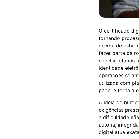
O certificado dig
tornando process
deixou de estar 
fazer parte da ro
concluir etapas 
identidade eletr
operações sejam 
utilizada com pla
papel e torna a 
A ideia de buroc
exigências prese
a dificuldade nã
autoria, integrid
digital atua exa