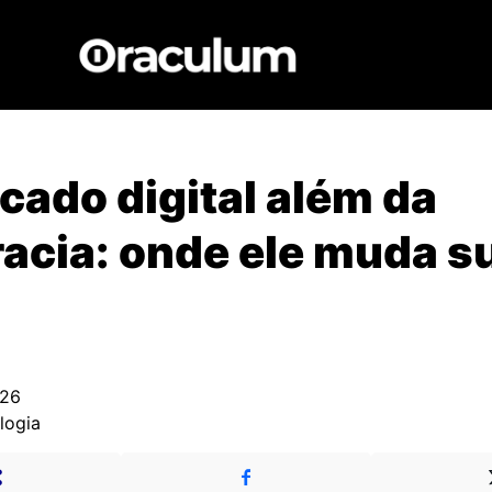
icado digital além da
acia: onde ele muda s
026
logia