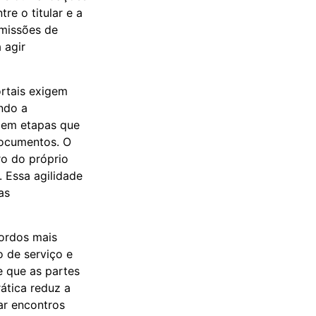
re o titular e a
smissões de
 agir
rtais exigem
ndo a
r em etapas que
documentos. O
ro do próprio
 Essa agilidade
as
cordos mais
o de serviço e
e que as partes
ática reduz a
ar encontros