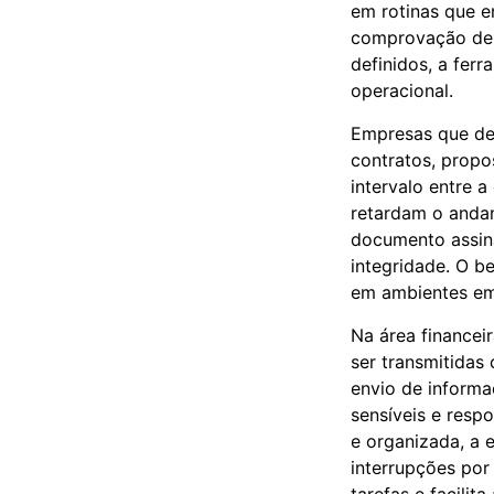
em rotinas que e
comprovação de 
definidos, a fer
operacional.
Empresas que de
contratos, propos
intervalo entre a
retardam o andam
documento assina
integridade. O b
em ambientes emp
Na área financei
ser transmitidas 
envio de informa
sensíveis e resp
e organizada, a 
interrupções por