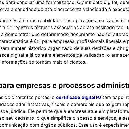
as para concluir uma formalização. O ambiente digital, qu
serva a seriedade do ato e acrescenta velocidade à execuç
vante está na rastreabilidade das operações realizadas com
ncia de registros técnicos associados ao ato assinado facili
a a demonstrar que determinado documento não foi alterad
característica é útil para empresas, profissionais liberais e
isam manter histórico organizado de suas decisões e obri
sce digital e já contém elementos de validação, o armaze
informações se tornam mais eficientes.
para empresas e processos administ
s de diferentes portes, o
certificado digital PJ
tem papel r
idades administrativas, fiscais e comerciais que exigem r
ssoa jurídica. Ele permite que a empresa atue em plataforma
o seu cadastro, o que simplifica o acesso a serviços, a as
comunicação com órgãos públicos. Esse uso é especialme