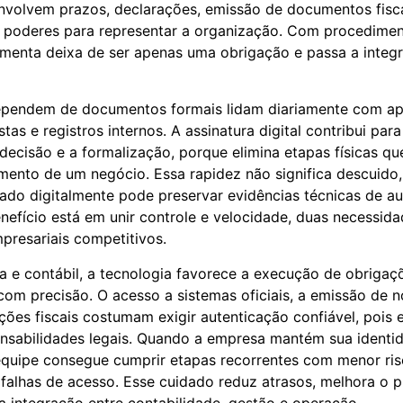
nvolvem prazos, declarações, emissão de documentos fisca
poderes para representar a organização. Com procedimen
ramenta deixa de ser apenas uma obrigação e passa a integ
pendem de documentos formais lidam diariamente com ap
tas e registros internos. A assinatura digital contribui para
 decisão e a formalização, porque elimina etapas físicas q
ento de um negócio. Essa rapidez não significa descuido,
do digitalmente pode preservar evidências técnicas de au
enefício está em unir controle e velocidade, duas necessid
resariais competitivos.
ra e contábil, a tecnologia favorece a execução de obriga
com precisão. O acesso a sistemas oficiais, a emissão de no
ções fiscais costumam exigir autenticação confiável, pois
onsabilidades legais. Quando a empresa mantém sua identida
equipe consegue cumprir etapas recorrentes com menor ri
 falhas de acesso. Esse cuidado reduz atrasos, melhora o 