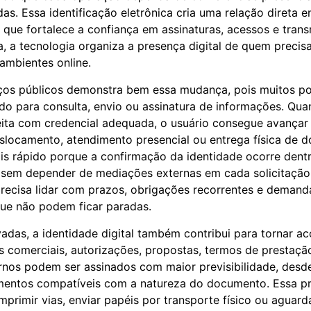
. Essa identificação eletrônica cria uma relação direta ent
o que fortalece a confiança em assinaturas, acessos e tran
a, a tecnologia organiza a presença digital de quem precisa
ambientes online.
iços públicos demonstra bem essa mudança, pois muitos po
do para consulta, envio ou assinatura de informações. Qua
eita com credencial adequada, o usuário consegue avança
slocamento, atendimento presencial ou entrega física de 
is rápido porque a confirmação da identidade ocorre dent
, sem depender de mediações externas em cada solicitação.
recisa lidar com prazos, obrigações recorrentes e demand
que não podem ficar paradas.
vadas, a identidade digital também contribui para tornar a
os comerciais, autorizações, propostas, termos de prestaçã
nos podem ser assinados com maior previsibilidade, desd
mentos compatíveis com a natureza do documento. Essa pr
mprimir vias, enviar papéis por transporte físico ou aguard