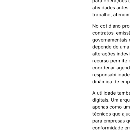
para operações q
atividades antes
trabalho, atendim
No cotidiano pro
contratos, emiss
governamentais 
depende de uma 
alterações inde
recurso permite 
coordenar agenda
responsabilidade
dinâmica de empr
A utilidade tamb
digitais. Um arq
apenas como uma 
técnicos que aju
para empresas qu
conformidade em 