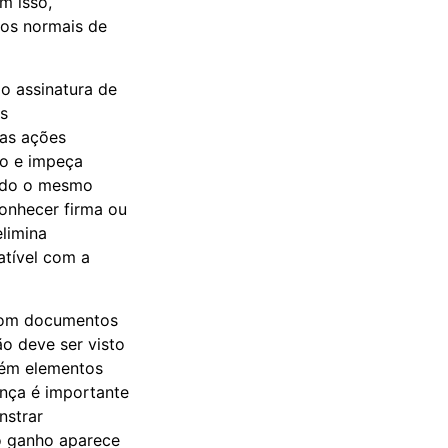
m isso,
xos normais de
o assinatura de
as
sas ações
io e impeça
ando o mesmo
conhecer firma ou
limina
atível com a
 com documentos
o deve ser visto
tém elementos
ença é importante
nstrar
o ganho aparece