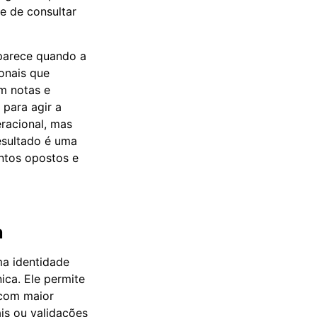
e de consultar
parece quando a
ionais que
m notas e
para agir a
eracional, mas
esultado é uma
entos opostos e
a
a identidade
ica. Ele permite
 com maior
is ou validações