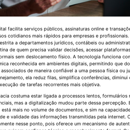
ital facilita serviços públicos, assinaturas online e transaç
os cotidianos mais rápidos para empresas e profissionais
restrita a departamentos jurídicos, contábeis ou administra
tina de quem precisa validar decisões, acessar plataformas 
formais sem deslocamento físico. A tecnologia funciona c
ônica reconhecida em ambientes digitais, permitindo que 
associados de maneira confiável a uma pessoa física ou j
nejamento, ela reduz filas, simplifica conferências, diminu
execução de tarefas recorrentes mais objetiva.
racia costuma estar ligada a processos lentos, formulários 
nciais, mas a digitalização mudou parte dessa percepção.
o está mais no volume de documentos, e sim na capacidade
ade e validade das informações transmitidas pela internet. 
tamente nesse ponto, pois oferece um mecanismo de auten